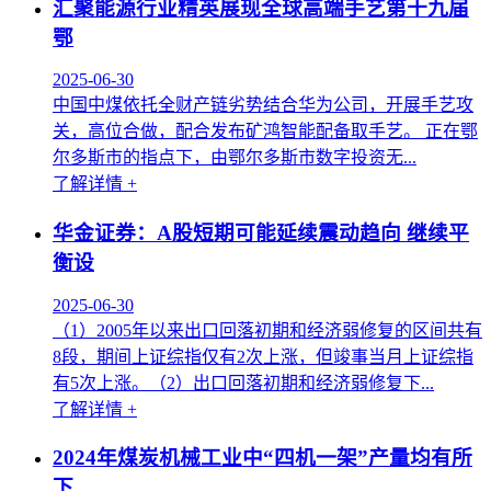
汇聚能源行业精英展现全球高端手艺第十九届
鄂
2025-06-30
中国中煤依托全财产链劣势结合华为公司，开展手艺攻
关，高位合做，配合发布矿鸿智能配备取手艺。 正在鄂
尔多斯市的指点下，由鄂尔多斯市数字投资无...
了解详情 +
华金证券：A股短期可能延续震动趋向 继续平
衡设
2025-06-30
（1）2005年以来出口回落初期和经济弱修复的区间共有
8段，期间上证综指仅有2次上涨，但竣事当月上证综指
有5次上涨。（2）出口回落初期和经济弱修复下...
了解详情 +
2024年煤炭机械工业中“四机一架”产量均有所
下