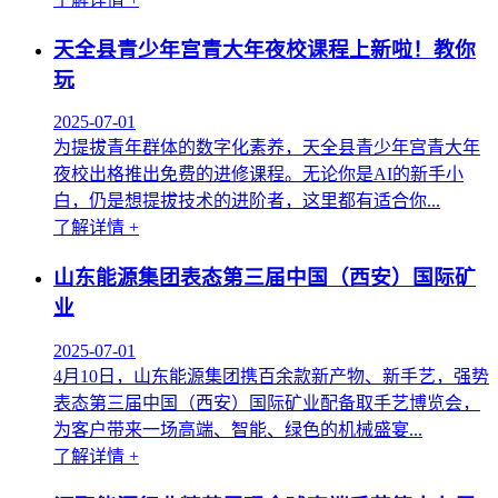
天全县青少年宫青大年夜校课程上新啦！教你
玩
2025-07-01
为提拔青年群体的数字化素养，天全县青少年宫青大年
夜校出格推出免费的进修课程。无论你是AI的新手小
白，仍是想提拔技术的进阶者，这里都有适合你...
了解详情 +
山东能源集团表态第三届中国（西安）国际矿
业
2025-07-01
4月10日，山东能源集团携百余款新产物、新手艺，强势
表态第三届中国（西安）国际矿业配备取手艺博览会，
为客户带来一场高端、智能、绿色的机械盛宴...
了解详情 +