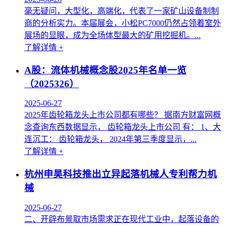
毫无疑问，大型化，高端化，代表了一家矿山设备制制
商的分析实力。本届展会，小松PC7000仍然占领着室外
展场的显眼，成为全场体型最大的矿用挖掘机。...
了解详情 +
A股：流体机械概念股2025年名单一览
（2025326）
2025-06-27
2025年齿轮箱龙头上市公司都有哪些？ 据南方财富网概
念查询东西数据显示， 齿轮箱龙头上市公司 有： 1、大
连沉工： 齿轮箱龙头， 2024年第三季度显示，...
了解详情 +
杭州申昊科技推出立异起落机械人专利帮力机
械
2025-06-27
二、开辟布景取市场需求正在现代工业中，起落设备的