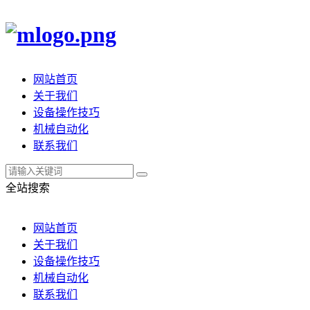
网站首页
关于我们
设备操作技巧
机械自动化
联系我们
全站搜索
网站首页
关于我们
设备操作技巧
机械自动化
联系我们