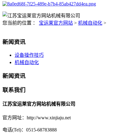
您当前的位置 ：
宝运莱官方网站
>
机械自动化
>
新闻资讯
设备操作技巧
机械自动化
新闻资讯
联系我们
江苏宝运莱官方网站机械有限公司
官方网址：http://www.xinjiaju.net
电话(Tel)：0515-68783888