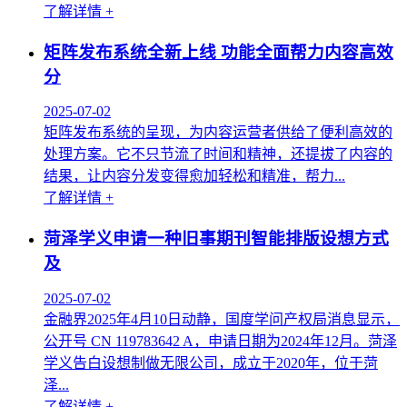
了解详情 +
矩阵发布系统全新上线 功能全面帮力内容高效
分
2025-07-02
矩阵发布系统的呈现，为内容运营者供给了便利高效的
处理方案。它不只节流了时间和精神，还提拔了内容的
结果，让内容分发变得愈加轻松和精准，帮力...
了解详情 +
菏泽学义申请一种旧事期刊智能排版设想方式
及
2025-07-02
金融界2025年4月10日动静，国度学问产权局消息显示，
公开号 CN 119783642 A，申请日期为2024年12月。菏泽
学义告白设想制做无限公司，成立于2020年，位于菏
泽...
了解详情 +