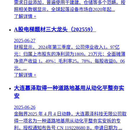
需求日益添加，普遍使用于建建、仓储等多个范畴。按
照相关数据显示，全球起落设备市场自2020年起...
了解详情 +
A股电梯题材三大龙头（202559）
2025-06-27
财报显示， 2024年第三季度，公司停业收入1。97亿
元；归属上市股东的净利润为1809。23万元；全面摊薄
净资产收益 1。49%；毛利率25。78%，每股收益0。06
元。...
了解详情 +
大连慕泽取得一种道路地基用从动化平整夯实
安
2025-06-26
金融界2025 年 4 月 4 日动静，大连慕泽科技无限公司取
得一项名为一种道路地基用从动化平整夯实安拆的专
利，授权通知布告号 CN 119228680 B，申请日期为 ...