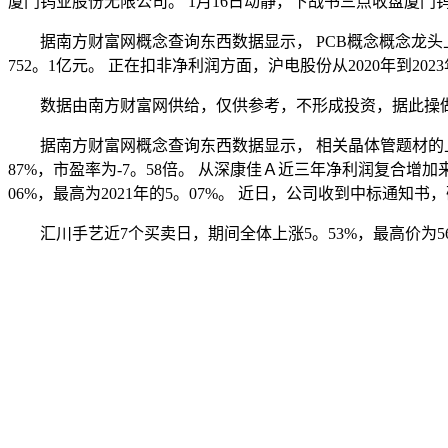
厦门钨业股份无限公司。 1月16日动静，下战书三点收盘厦门钨业
据南方财富网概念查询东西数据显示， PCB概念概念龙头上市公司
752。1亿元。 正在扣非净利润方面，沪电股份从2020年到2023
数据由南方财富网供给，仅供参考，不形成投资，据此操做
据南方财富网概念查询东西数据显示， 相关晶体管题材的上市企业有：
87%，市盈率为-7。58倍。 从深康佳Ａ近三年净利润复合增加来
06%，最高为2021年的5。07%。 近日，公司收到中标通
汇川手艺近7个买卖日，期间全体上涨5。53%，最高价为56。3