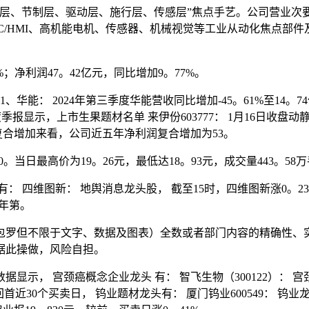
、节制层、驱动层、施行层、传感层”焦点手艺。公司营业次
C/HMI、高机能电机、传感器、机械视觉等工业从动化焦点部
；净利润47。42亿元，同比增加9。77%。
： 2024年第三季度华能营收同比增加-45。61%至14。74亿
三季度季报显示，上市生果题材名单 来伊份603777： 1月16日收
利润复合增加来看，公司近五年净利润复合增加为53。
当日最高价为19。26元，最低达18。93元，成交量443。58万
维图新： 地舆消息龙头股， 截至15时，四维图新涨0。23%，股
4年第。
罗但不限于文字、数据及图表）全数或者部门内容的精确性、实
据此操做，风险自担。
， 宫颈癌概念企业龙头 有： 智飞生物（300122）： 
。 回首近30个买卖日， 钨业题材龙头有： 厦门钨业600549： 