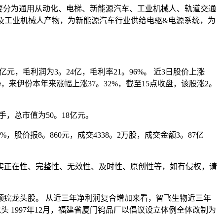
要分为通用从动化、电梯、新能源汽车、工业机械人、轨道交通
件及工业机械人产物，为新能源汽车行业供给电驱&电源系统，为
元，毛利润为3。24亿，毛利率21。96%。 近3日股价上涨
盘动静，来伊份本年来涨幅上涨37。32%，截至15点收盘，该股涨2。
手，总市值为50。18亿元。
价报8。860元，成交4338。2万股，成交金额3。87亿
正在性、完整性、无效性、及时性、原创性等，如有侵权，请
宫颈癌龙头股。 从近三年净利润复合增加来看，智飞生物近三年
钨业龙头 1997年12月，福建省厦门钨品厂以倡议设立体例全体改制为