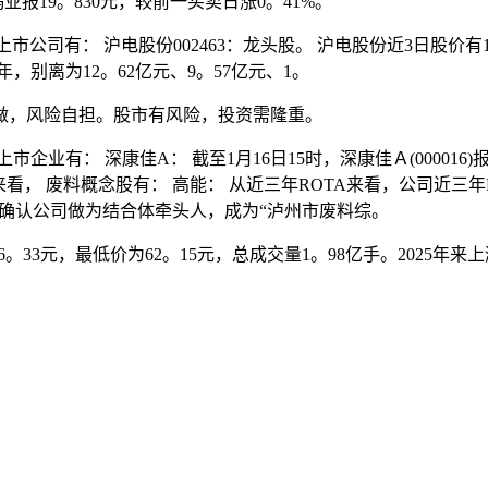
报19。830元，较前一买卖日涨0。41%。
有： 沪电股份002463：龙头股。 沪电股份近3日股价有1全国
年，别离为12。62亿元、9。57亿元、1。
，风险自担。股市有风险，投资需隆重。
 深康佳A： 截至1月16日15时，深康佳Ａ(000016)报6。
看， 废料概念股有： 高能： 从近三年ROTA来看，公司近三年RO
知书，确认公司做为结合体牵头人，成为“泸州市废料综。
3元，最低价为62。15元，总成交量1。98亿手。2025年来上涨