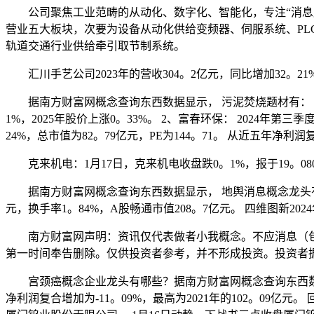
公司聚焦工业范畴的从动化、数字化、智能化，专注“消息层
营业五大板块，次要为设备从动化供给变频器、伺服系统、PL
轨道交通行业供给牵引取节制系统。
汇川手艺公司2023年的营收304。2亿元，同比增加32。21%
据南方财富网概念查询东西数据显示， 污泥焚烧题材有： 1、华能
1%，2025年股价上涨0。33%。 2、富春环保： 2024年第
24%，总市值为82。79亿元，PE为144。71。 从近五年净
克来机电：1月17日，克来机电收盘跌0。1%，报于19。080。
据南方财富网概念查询东西数据显示， 地舆消息概念龙头有： 四
元，换手率1。84%，A股畅通市值208。7亿元。 四维图新202
南方财富网声明：资讯仅代表做者小我概念。不应消息（包
第一时间奉告删除。仅供投资者参考，并不形成投资。投资者
宫颈癌概念企业龙头有哪些？据南方财富网概念查询东西数据显示
净利润复合增加为-11。09%，最高为2021年的102。09亿元