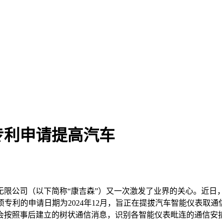
专利申请提高汽车
公司（以下简称“康吉森”）又一次激发了业界的关心。近日，
），此项专利的申请日期为2024年12月，旨正在提拔汽车智能仪
会按照事后建立的树状通信消息，识别各智能仪表毗连的通信安