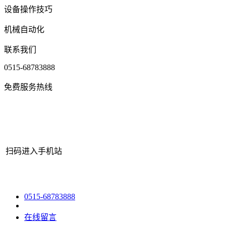
设备操作技巧
机械自动化
联系我们
0515-68783888
免费服务热线
扫码进入手机站
网站地图
|
|
XML
|
© 2022 Copyright
江苏宝运莱官方网站机械有限
0515-68783888
在线留言