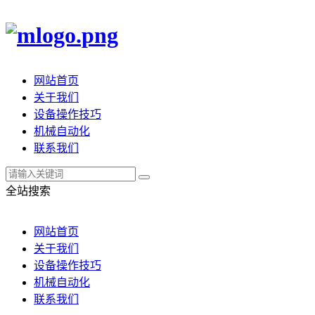
网站首页
关于我们
设备操作技巧
机械自动化
联系我们
全站搜索
网站首页
关于我们
设备操作技巧
机械自动化
联系我们