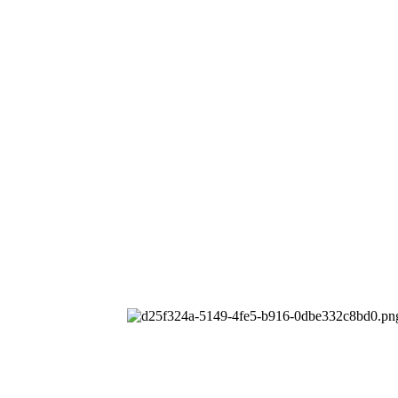
公司
All rights reserved.