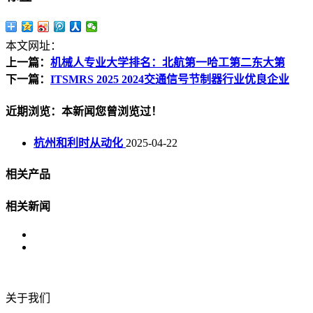
本文网址：
上一篇：
机械人专业大学排名：北航第一哈工第二东大第
下一篇：
ITSMRS 2025 2024交通信号节制器行业优良企业
近期浏览：本新闻您曾浏览过！
杭州和利时从动化
2025-04-22
相关产品
相关新闻
关于我们